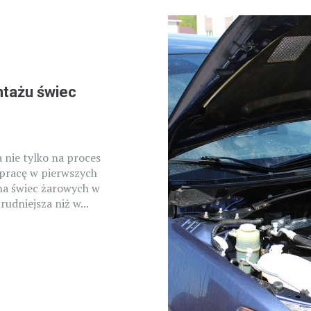
ntażu świec
nie tylko na proces
o pracę w pierwszych
na świec żarowych w
udniejsza niż w...