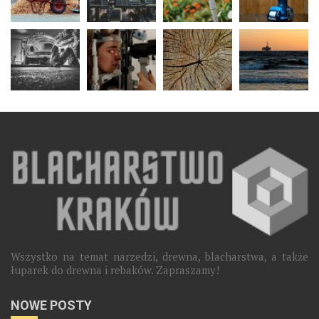
Wszystko na temat narzedzi, drewna, blacharstwa, a także
łuparek do drewna i rebaków. Zapraszamy!
NOWE POSTY