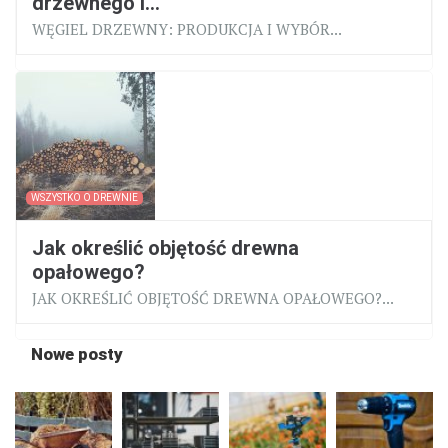
drzewnego i...
WĘGIEL DRZEWNY: PRODUKCJA I WYBÓR...
WSZYSTKO O DREWNIE
Jak określić objętość drewna
opałowego?
JAK OKREŚLIĆ OBJĘTOŚĆ DREWNA OPAŁOWEGO?...
Nowe posty