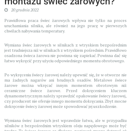
montażu świec żarowych?
20 grudnia 2022
Prawidłowa praca świec żarowych wpływa nie tylko na proces
uruchamiania silnika, ale również na jego pracę w pierwszych
chwilach nabywania temperatury.
Wymiana świec żarowych w silnikach z wtryskiem bezpośrednim
jest trudniejsza niż w silnikach z wtryskiem pośrednim. Prawidłowo
osadzona świeca żarowa nie powinna się zapiekać. Powinna dać się
łatwo wykręcić przy użyciu odpowiedniego momentu obrotowego.
Po wykręceniu świecy żarowej należy upewnić się, że w otworze nie
ma żadnych nagarów ani brudnych osadów. Metalowe świece
żarowe można wkręcać innym momentem obrotowym niż
ceramiczne świece żarowe. Przed dokręceniem kluczem
dynamometrycznym należy sprawdzić opakowanie świecy żarowej,
czy producent nie oferuje innego momentu dokręcania. Zbyt mocne
dokręcenie świecy żarowej może spowodować jej uszkodzenie.
Wymiana świec żarowych jest wprawdzie łatwa, ale w przypadku
silników z bezpośrednim wtryskiem oleju napędowego może być
trudna. Te świece żarowe są dłuższe, ponieważ muszą dotrzeć aż