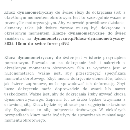
Klucz dynamometryczny do świec
służy do dokręcania śrub z
określonym momentem obrotowym. Jest to szczególnie ważne w
przemyśle motoryzacyjnym. Aby zapewnić prawidłowe działanie,
elementy takie jak świece żarowe muszą być dokręcone z
określonym momentem.
Klucze dynamometryczne do świec
znajdziesz na
dynamometryczne.pl/klucz-dynamometryczny-
3834-18nm-do-swiec-force-p392
Klucz dynamometryczny do świec
jest w istocie przyrządem
pomiarowym. Pozwala on na dokręcanie śrub i nakrętek z
określonym momentem obrotowym. Siła ta wyrażana jest w
niutonometrach. Ważne jest, aby przestrzegać specyfikacji
momentu obrotowego. Zbyt mocne dokręcenie elementów, takich
jak świece zapłonowe, może spowodować ich deformację. Zbyt
luźne dokręcenie może doprowadzić do awarii lub nawet
uszkodzenia. Ważne jest, aby do dokręcania śruby używać klucza
dynamometrycznego. Zapewni to, że śruba będzie trzymana z
ustawioną siłą. Klucz będzie się obracał po osiągnięciu ustawionej
siły. Sygnalizuje to siłę połączenia śrubowego. W niektórych
przypadkach klucz może być użyty do sprawdzenia minimalnego
momentu obrotowego.