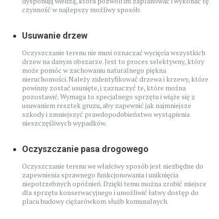
dysponują wiedzą, która pozwoli im zaplanować i wykonać tę
czynność w najlepszy możliwy sposób.
Usuwanie drzew
Oczyszczanie terenu nie musi oznaczać wycięcia wszystkich
drzew na danym obszarze. Jest to proces selektywny, który
może pomóc w zachowaniu naturalnego piękna
nieruchomości. Należy zidentyfikować drzewa i krzewy, które
powinny zostać usunięte, i zaznaczyć te, które można
pozostawić. Wymaga to specjalnego sprzętu i wiąże się z
usuwaniem resztek gruzu, aby zapewnić jak najmniejsze
szkody i zmniejszyć prawdopodobieństwo wystąpienia
nieszczęśliwych wypadków.
Oczyszczanie pasa drogowego
Oczyszczanie terenu we właściwy sposób jest niezbędne do
zapewnienia sprawnego funkcjonowania i uniknięcia
niepotrzebnych opóźnień. Dzięki temu można zrobić miejsce
dla sprzętu konserwacyjnego i umożliwić łatwy dostęp do
placu budowy ciężarówkom służb komunalnych.