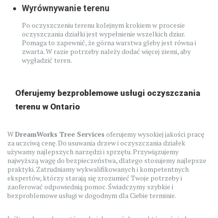
Wyrównywanie terenu
Po oczyszczeniu terenu kolejnym krokiem w procesie
oczyszczania działki jest wypełnienie wszelkich dziur.
Pomaga to zapewnić, że górna warstwa gleby jest równa i
zwarta. W razie potrzeby należy dodać więcej ziemi, aby
wygładzić teren.
Oferujemy bezproblemowe usługi oczyszczania
terenu w Ontario
W
DreamWorks Tree Services
oferujemy wysokiej jakości pracę
za uczciwą cenę. Do usuwania drzew i oczyszczania działek
używamy najlepszych narzędzi i sprzętu. Przywiązujemy
najwyższą wagę do bezpieczeństwa, dlatego stosujemy najlepsze
praktyki. Zatrudniamy wykwalifikowanych i kompetentnych
ekspertów, którzy starają się zrozumieć Twoje potrzeby i
zaoferować odpowiednią pomoc. Świadczymy szybkie i
bezproblemowe usługi w dogodnym dla Ciebie terminie.