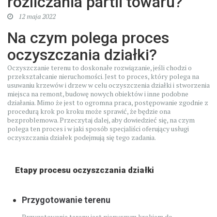
rozliczania partii towaru?
12 maja 2022
Na czym polega proces
oczyszczania działki?
Oczyszczanie terenu to doskonałe rozwiązanie, jeśli chodzi o
przekształcanie nieruchomości. Jest to proces, który polega na
usuwaniu krzewów i drzew w celu oczyszczenia działki i stworzenia
miejsca na remont, budowę nowych obiektów i inne podobne
działania. Mimo że jest to ogromna praca, postępowanie zgodnie z
procedurą krok po kroku może sprawić, że będzie ona
bezproblemowa. Przeczytaj dalej, aby dowiedzieć się, na czym
polega ten proces i w jaki sposób specjaliści oferujący usługi
oczyszczania działek podejmują się tego zadania.
Etapy procesu oczyszczania działki
Przygotowanie terenu
Przygotowanie terenu jest pierwszym krokiem do