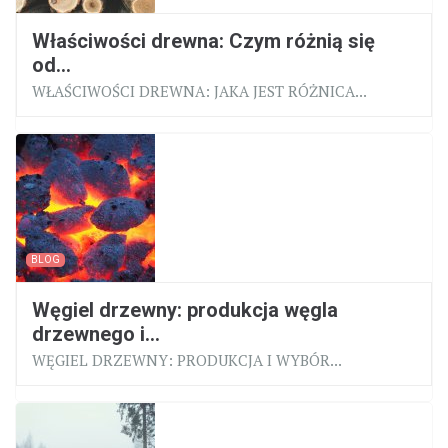
Właściwości drewna: Czym różnią się
od...
WŁAŚCIWOŚCI DREWNA: JAKA JEST RÓŻNICA...
BLOG
Węgiel drzewny: produkcja węgla
drzewnego i...
WĘGIEL DRZEWNY: PRODUKCJA I WYBÓR...