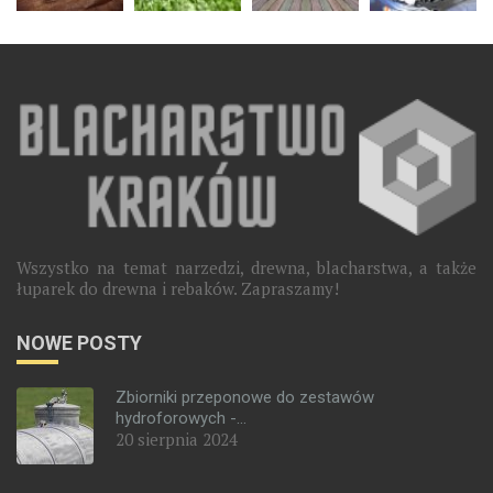
Wszystko na temat narzedzi, drewna, blacharstwa, a także
łuparek do drewna i rebaków. Zapraszamy!
NOWE POSTY
Zbiorniki przeponowe do zestawów
hydroforowych -...
20 sierpnia 2024