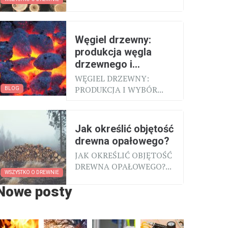
Węgiel drzewny:
produkcja węgla
drzewnego i...
WĘGIEL DRZEWNY:
PRODUKCJA I WYBÓR...
BLOG
Jak określić objętość
drewna opałowego?
JAK OKREŚLIĆ OBJĘTOŚĆ
DREWNA OPAŁOWEGO?...
WSZYSTKO O DREWNIE
Nowe posty