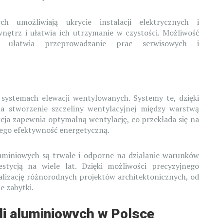
h umożliwiają ukrycie instalacji elektrycznych i
nętrz i ułatwia ich utrzymanie w czystości. Możliwość
h ułatwia przeprowadzanie prac serwisowych i
ystemach elewacji wentylowanych. Systemy te, dzięki
na stworzenie szczeliny wentylacyjnej między warstwą
kcja zapewnia optymalną wentylację, co przekłada się na
jego efektywność energetyczną.
luminiowych są trwałe i odporne na działanie warunków
tycją na wiele lat. Dzięki możliwości precyzyjnego
ealizację różnorodnych projektów architektonicznych, od
 zabytki.
li aluminiowych w Polsce