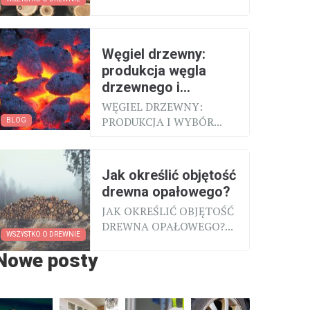
Węgiel drzewny:
produkcja węgla
drzewnego i...
WĘGIEL DRZEWNY:
PRODUKCJA I WYBÓR...
BLOG
Jak określić objętość
drewna opałowego?
JAK OKREŚLIĆ OBJĘTOŚĆ
DREWNA OPAŁOWEGO?...
WSZYSTKO O DREWNIE
Nowe posty