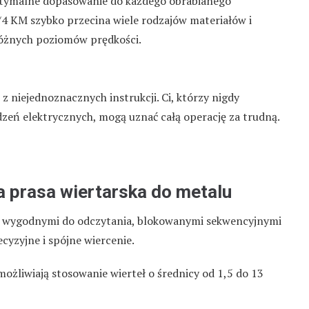
ptymalne dopasowanie do każdego obrabianego
3/4 KM szybko przecina wiele rodzajów materiałów i
różnych poziomów prędkości.
 niejednoznacznych instrukcji. Ci, którzy nigdy
dzeń elektrycznych, mogą uznać całą operację za trudną.
 prasa wiertarska do metalu
i wygodnymi do odczytania, blokowanymi sekwencyjnymi
cyzyjne i spójne wiercenie.
żliwiają stosowanie wierteł o średnicy od 1,5 do 13