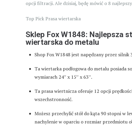
opcji filtracji. Ale dzisiaj, będę mówić o 8 najleps
Top Pick Prasa wiertarska
Sklep Fox W1848: Najlepsza s
wiertarska do metalu
Shop Fox W1848 jest napędzany przez silnik 
Ta wiertarka podłogowa do metalu posiada so
wymiarach 24′′ x 15′′ x 63′′.
Ta prasa wiertnicza oferuje 12 opcji prędkośc
wszechstronność.
Możesz przechylić stół do kąta 90 stopni w le
nachylenie w oparciu o rozmiar przedmiotu o