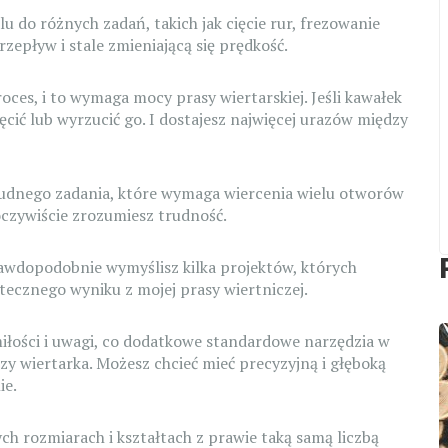
u do różnych zadań, takich jak cięcie rur, frezowanie
zepływ i stale zmieniającą się prędkość.
ces, i to wymaga mocy prasy wiertarskiej. Jeśli kawałek
ęcić lub wyrzucić go. I dostajesz najwięcej urazów między
trudnego zadania, które wymaga wiercenia wielu otworów
oczywiście zrozumiesz trudność.
rawdopodobnie wymyślisz kilka projektów, których
atecznego wyniku z mojej prasy wiertniczej.
iłości i uwagi, co dodatkowe standardowe narzędzia w
czy wiertarka. Możesz chcieć mieć precyzyjną i głęboką
ie.
h rozmiarach i kształtach z prawie taką samą liczbą