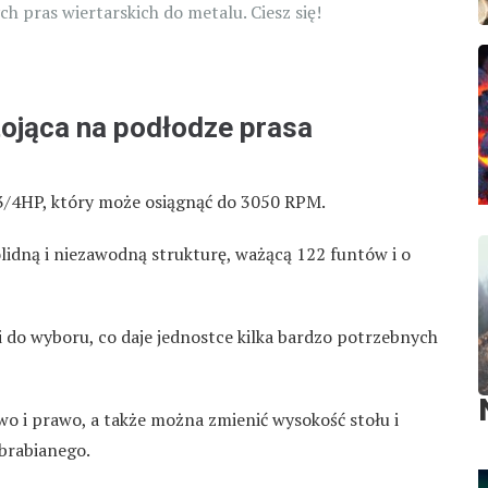
zych pras wiertarskich do metalu. Ciesz się!
tojąca na podłodze prasa
3/4HP, który może osiągnąć do 3050 RPM.
lidną i niezawodną strukturę, ważącą 122 funtów i o
i do wyboru, co daje jednostce kilka bardzo potrzebnych
wo i prawo, a także można zmienić wysokość stołu i
brabianego.