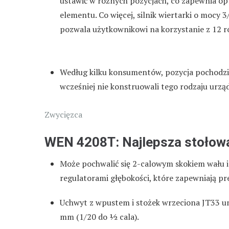
ustawić w różnych pozycjach, co zapewnia o
elementu. Co więcej, silnik wiertarki o mocy 
pozwala użytkownikowi na korzystanie z 12 
Według kilku konsumentów, pozycja pochodzi z
wcześniej nie konstruowali tego rodzaju urzą
Zwycięzca
WEN 4208T: Najlepsza stołowa
Może pochwalić się 2-calowym skokiem wału 
regulatorami głębokości, które zapewniają pre
Uchwyt z wpustem i stożek wrzeciona JT33 umo
mm (1/20 do ½ cala).