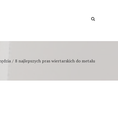
zędzia
8 najlepszych pras wiertarskich do metalu