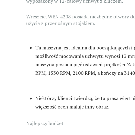
wyposażony w 12-calowy uchwyt z kluczem.
Wreszcie, WEN 4208 posiada niezbędne otwory do
użycia z przenośnym stojakiem.
Ta maszyna jest idealna dla początkujących 
możliwość mocowania uchwytu wynosi 13 mm, 
maszyna posiada pięć ustawień prędkości. Za
RPM, 1530 RPM, 2100 RPM, a kończy na 3140 
Niektórzy klienci twierdzą, że ta prasa wiert
większość ocen maluje inny obraz.
Najlepszy budżet