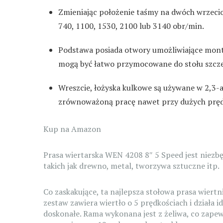
Zmieniając położenie taśmy na dwóch wrzeci
740, 1100, 1530, 2100 lub 3140 obr/min.
Podstawa posiada otwory umożliwiające montaż
mogą być łatwo przymocowane do stołu szcz
Wreszcie, łożyska kulkowe są używane w 2,3-
zrównoważoną pracę nawet przy dużych pręd
Kup na Amazon
Prasa wiertarska WEN 4208 8″ 5 Speed jest niez
takich jak drewno, metal, tworzywa sztuczne itp.
Co zaskakujące, ta najlepsza stołowa prasa wiert
zestaw zawiera wiertło o 5 prędkościach i działa i
doskonałe. Rama wykonana jest z żeliwa, co zapewn