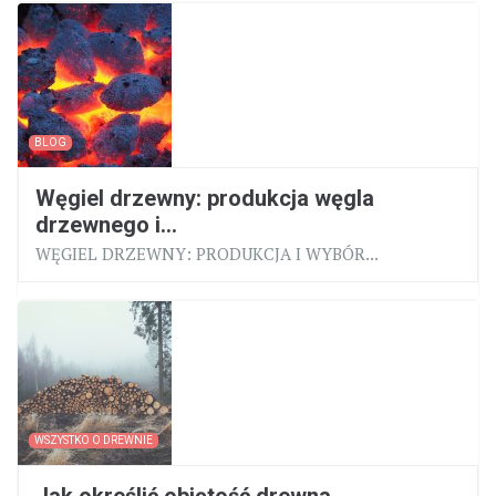
BLOG
Węgiel drzewny: produkcja węgla
drzewnego i...
WĘGIEL DRZEWNY: PRODUKCJA I WYBÓR...
WSZYSTKO O DREWNIE
Jak określić objętość drewna