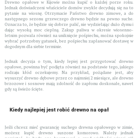
Drewno opałowe w Kijowie można kupić o każdej porze roku.
Jednak doświadczeni właściciele domów zwykle decydują się na to
pytanie na wiosnę. Otrzymacie Państwo drewno zimowe, a do
następnego sezonu grzewczego drewno będzie na pewno suche.
Oznacza to, że będzie się dobrze palić, nie wydzielając dużo dymu i
dając wysoką moc cieplną. Zakup paliwa w okresie wiosenno-
letnim pozwala również na uniknięcie pośpiechu, można spokojnie
wybrać potrzebny gatunek, bez pośpiechu zaplanować dostawę w
dogodnym dla siebie terminie.
Jednak decyzja o tym, kiedy lepiej jest przygotować drewno
opałowe, powinna być podjęta również na podstawie tego, jakiego
rodzaju kłód oczekujemy. Na przykład, pożądane jest, aby
wysuszyć drewno dębowe przez co najmniej 2 miesiące, ale drewno
brzozowe i sosnowe mają zdolność do zapłonu doskonale, nawet
gdy są świeżo ścięte.
Kiedy najlepiej jest robić drewno na opał
Jeśli chcesz mieć gwarancję suchego drewna opałowego w zimie,
możesz kupić drewno suszone komorowo. Należy jednak