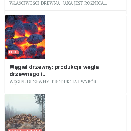
WŁAŚCIWOŚCI DREWNA: JAKA JEST RÓŻNICA...
BLOG
Węgiel drzewny: produkcja węgla
drzewnego i...
WĘGIEL DRZEWNY: PRODUKCJA I WYBÓR...
WSZYSTKO O DREWNIE