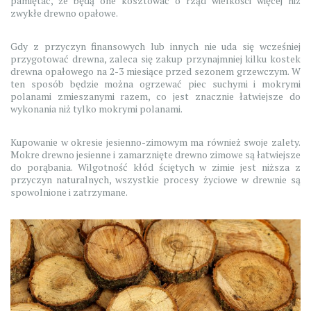
pamiętać, że będą one kosztować o rząd wielkości więcej niż
zwykłe drewno opałowe.
Gdy z przyczyn finansowych lub innych nie uda się wcześniej
przygotować drewna, zaleca się zakup przynajmniej kilku kostek
drewna opałowego na 2-3 miesiące przed sezonem grzewczym. W
ten sposób będzie można ogrzewać piec suchymi i mokrymi
polanami zmieszanymi razem, co jest znacznie łatwiejsze do
wykonania niż tylko mokrymi polanami.
Kupowanie w okresie jesienno-zimowym ma również swoje zalety.
Mokre drewno jesienne i zamarznięte drewno zimowe są łatwiejsze
do porąbania. Wilgotność kłód ściętych w zimie jest niższa z
przyczyn naturalnych, wszystkie procesy życiowe w drewnie są
spowolnione i zatrzymane.