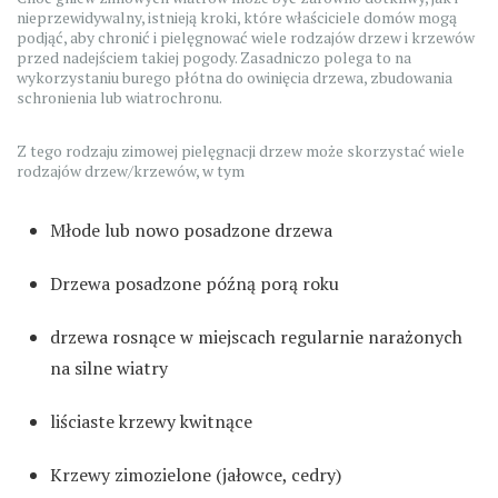
nieprzewidywalny, istnieją kroki, które właściciele domów mogą
podjąć, aby chronić i pielęgnować wiele rodzajów drzew i krzewów
przed nadejściem takiej pogody. Zasadniczo polega to na
wykorzystaniu burego płótna do owinięcia drzewa, zbudowania
schronienia lub wiatrochronu.
Z tego rodzaju zimowej pielęgnacji drzew może skorzystać wiele
rodzajów drzew/krzewów, w tym
Młode lub nowo posadzone drzewa
Drzewa posadzone późną porą roku
drzewa rosnące w miejscach regularnie narażonych
na silne wiatry
liściaste krzewy kwitnące
Krzewy zimozielone (jałowce, cedry)