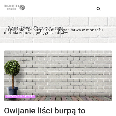
Strona główna
Wszystko o drewnie
Owijanie liści burpą to niedroga i łatwa w montażu
metoda zimowej pielęgnacji drzew
WSZYSTKO O DREWNIE
Owijanie liści burpą to