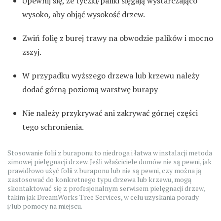
Upewnij się, że tyczki/paliki sięgają wystarczająco
wysoko, aby objąć wysokość drzew.
Zwiń folię z burej trawy na obwodzie palików i mocno
zszyj.
W przypadku wyższego drzewa lub krzewu należy
dodać górną poziomą warstwę burapy
Nie należy przykrywać ani zakrywać górnej części
tego schronienia.
Stosowanie folii z buraponu to niedroga i łatwa w instalacji metoda
zimowej pielęgnacji drzew. Jeśli właściciele domów nie są pewni, jak
prawidłowo użyć folii z buraponu lub nie są pewni, czy można ją
zastosować do konkretnego typu drzewa lub krzewu, mogą
skontaktować się z profesjonalnym serwisem pielęgnacji drzew,
takim jak DreamWorks Tree Services, w celu uzyskania porady
i/lub pomocy na miejscu.