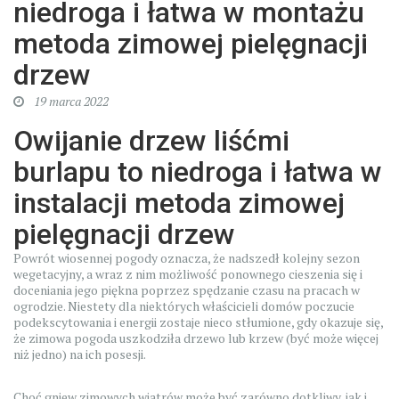
niedroga i łatwa w montażu
metoda zimowej pielęgnacji
drzew
19 marca 2022
Owijanie drzew liśćmi
burlapu to niedroga i łatwa w
instalacji metoda zimowej
pielęgnacji drzew
Powrót wiosennej pogody oznacza, że nadszedł kolejny sezon
wegetacyjny, a wraz z nim możliwość ponownego cieszenia się i
doceniania jego piękna poprzez spędzanie czasu na pracach w
ogrodzie. Niestety dla niektórych właścicieli domów poczucie
podekscytowania i energii zostaje nieco stłumione, gdy okazuje się,
że zimowa pogoda uszkodziła drzewo lub krzew (być może więcej
niż jedno) na ich posesji.
Choć gniew zimowych wiatrów może być zarówno dotkliwy, jak i